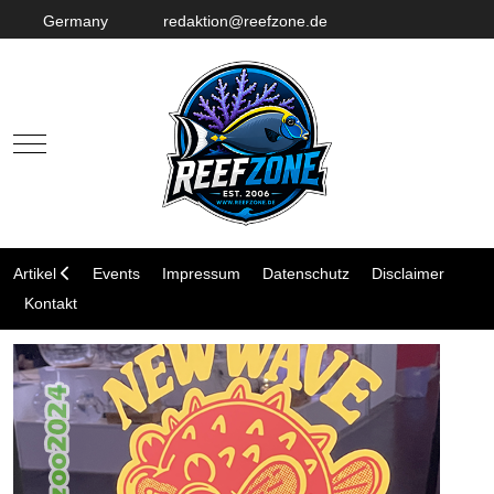
Germany
redaktion@reefzone.de
Mobile Menu Toggle
Artikel
Events
Impressum
Datenschutz
Disclaimer
Kontakt