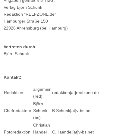
Angaben gemäß § 5 TMG:
Verlag Björn Schunk
Redaktion "REEFZONE.de"
Hamburger Straße 150
22926 Ahrensburg (bei Hamburg)
Vertreten durch:
Björn Schunk
Kontakt:
allgemein
Redaktion:
redaktion[at]reefzone.de
(red)
Björn
Chefredakteur:
Schunk
B.Schunk[at]v-bs.net
(bs)
Christian
Fotoredaktion:
Händel
C.Haendel[at]v-bs.net