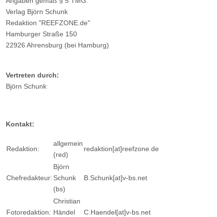
Angaben gemäß § 5 TMG:
Verlag Björn Schunk
Redaktion "REEFZONE.de"
Hamburger Straße 150
22926 Ahrensburg (bei Hamburg)
Vertreten durch:
Björn Schunk
Kontakt:
allgemein
Redaktion:
redaktion[at]reefzone.de
(red)
Björn
Chefredakteur:
Schunk
B.Schunk[at]v-bs.net
(bs)
Christian
Fotoredaktion:
Händel
C.Haendel[at]v-bs.net